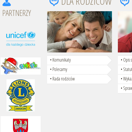
DLA RODZICÓW
PARTNERZY
Komunikaty
Opis 
Polecamy
Statu
Rada rodziców
Wyka
Spra