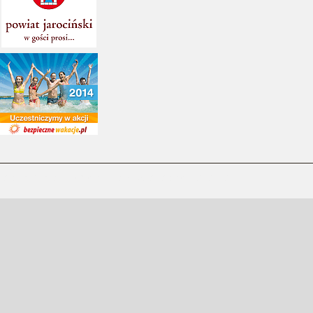
Zespół Szkół Specjalnych w Jarocinie © Wszelkie prawa zastrzeżone