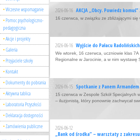
Wczesne wspomaganie
2026-06-16
AKCJA ,,Obcy. Powiedz komuś’’ 
16 czerwca, w związku ze zbliżającymi si
Pomoc psychologiczno-
pedagogiczna
Akcje i projekty
2026-06-16
Wyjście do Pałacu Radolińskich
Galeria
We wtorek, 16 czerwca, uczniowie klas 
Regionalne w Jarocinie, a w nim wystawę
Przyjaciele szkoły
Kontakt
Dokumenty do pobrania
2026-06-15
Spotkanie z Panem Armandem G
Aktywna tablica
15 czerwca w Zespole Szkół Specjalnych 
– iluzjonistą, który ponownie zachwycał s
Laboratoria Przyszłości
Deklaracja dostępności
Zamówienia publiczne
2026-06-12
„Bank od środka” – warsztaty z zakresu 