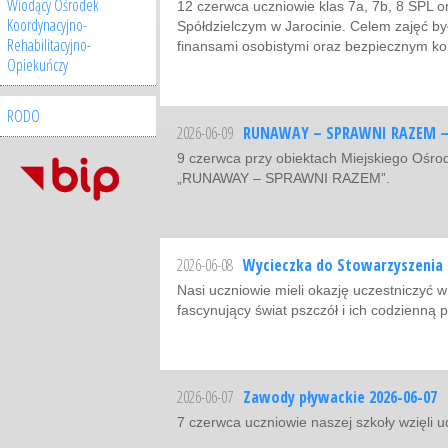
Wiodący Ośrodek
12 czerwca uczniowie klas 7a, 7b, 8 SPL 
Koordynacyjno-
Spółdzielczym w Jarocinie. Celem zajęć b
Rehabilitacyjno-
finansami osobistymi oraz bezpiecznym ko
Opiekuńczy
RODO
2026-06-09
RUNAWAY – SPRAWNI RAZEM – K
9 czerwca przy obiektach Miejskiego Ośrod
„RUNAWAY – SPRAWNI RAZEM”.
2026-06-08
Wycieczka do Stowarzyszenia n
Nasi uczniowie mieli okazję uczestniczyć 
fascynujący świat pszczół i ich codzienną 
2026-06-07
Zawody pływackie 2026-06-07
7 czerwca uczniowie naszej szkoły wzięli 