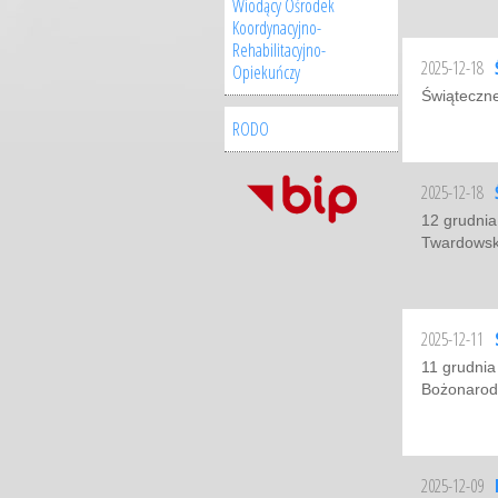
Wiodący Ośrodek
Koordynacyjno-
Rehabilitacyjno-
2025-12-18
Opiekuńczy
Świąteczne
RODO
2025-12-18
12 grudnia
Twardowski
2025-12-11
11 grudnia
Bożonarod
2025-12-09