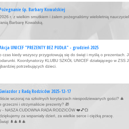
Pożegnanie śp. Barbary Kowalskiej
 2026 r. z wielkim smutkiem i żalem pożegnaliśmy wieloletnią nauczyci
Panią Barbarę Kowalską.
Akcja UNICEF "PREZENTY BEZ PUDŁA" - grudzień 2025
o czas kiedy wszyscy przygotowują się do świąt i myślą o prezentach. 
podarunki. Koordynatorzy KLUBU SZKÓŁ UNICEF działającego w ZSS Ja
jbardziej potrzebujących dzieci.
Gwiazdor z Radą Rodziców 2025-12-17
liście wczoraj na szkolnych korytarzach niespodziewanych gości? 🎄
e grzeczni i otrzymaliście prezenty? 🎁
my - NASZA CUDOWNA RADA RODZICÓW ❤️💕💞
dziękujemy za wspaniały dzień, za wielkie serce i ciężką pracę.
Świąt 🌲🎄🌲🎄