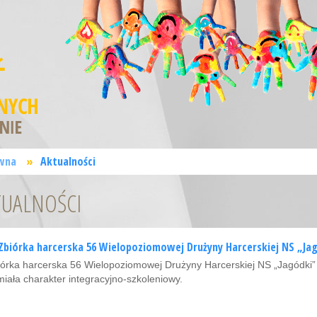
wna
»
Aktualności
TUALNOŚCI
Zbiórka harcerska 56 Wielopoziomowej Drużyny Harcerskiej NS „Jagó
iórka harcerska 56 Wielopoziomowej Drużyny Harcerskiej NS „Jagódki” o
 miała charakter integracyjno-szkoleniowy.