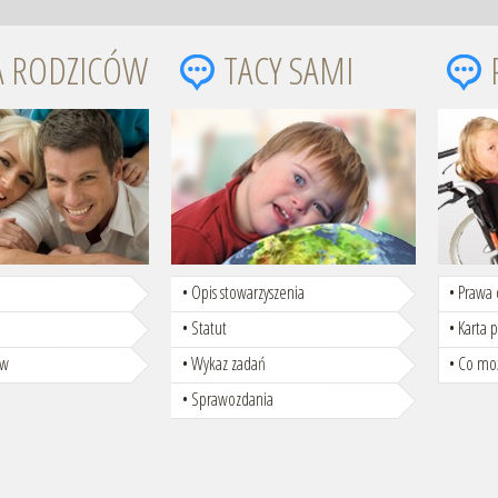
A RODZICÓW
TACY SAMI
Opis stowarzyszenia
Prawa 
Statut
Karta 
ów
Wykaz zadań
Co moż
Sprawozdania