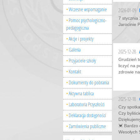
Wczesne wspomaganie
2026-01-09
7 stycznia
Pomoc psychologiczno-
Jarocinie 
pedagogiczna
Akcje i projekty
Galeria
2025-12-28
Grudzień t
Przyjaciele szkoły
liczyć na 
Kontakt
zdrowie na
Dokumenty do pobrania
Aktywna tablica
2025-12-18
Laboratoria Przyszłości
Czy spotka
Czy byliści
Deklaracja dostępności
Dziękuje
Zamówienia publiczne
💓 Bardzo 
Wesołych 