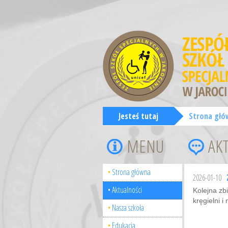
Jesteś tutaj
Strona głó
MENU
AK
Strona główna
2026-01-10
Aktualności
Kolejna zb
kręgielni i
Nasza szkoła
Edukacja