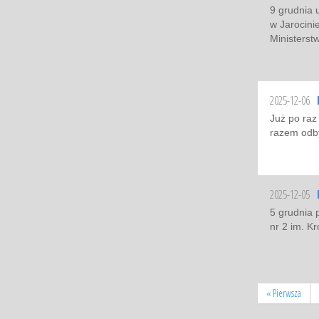
9 grudnia 
w Jarocini
Ministerst
2025-12-06
Już po raz
razem odby
2025-12-05
5 grudnia 
nr 2 im. K
« Pierwsza