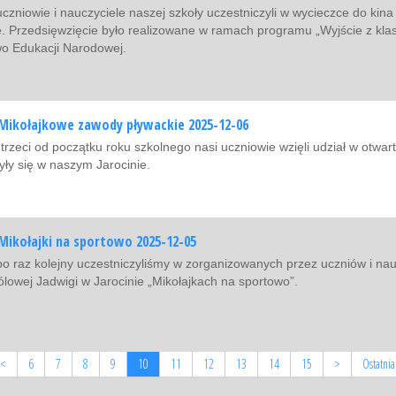
uczniowie i nauczyciele naszej szkoły uczestniczyli w wycieczce do kina
e. Przedsięwzięcie było realizowane w ramach programu „Wyjście z kl
wo Edukacji Narodowej.
Mikołajkowe zawody pływackie 2025-12-06
 trzeci od początku roku szkolnego nasi uczniowie wzięli udział w otw
ły się w naszym Jarocinie.
Mikołajki na sportowo 2025-12-05
po raz kolejny uczestniczyliśmy w zorganizowanych przez uczniów i na
rólowej Jadwigi w Jarocinie „Mikołajkach na sportowo”.
<
6
7
8
9
10
11
12
13
14
15
>
Ostatnia