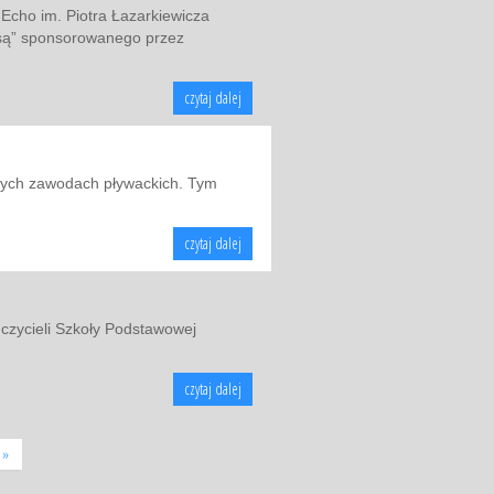
 Echo im. Piotra Łazarkiewicza
asą” sponsorowanego przez
czytaj dalej
artych zawodach pływackich. Tym
czytaj dalej
uczycieli Szkoły Podstawowej
czytaj dalej
 »