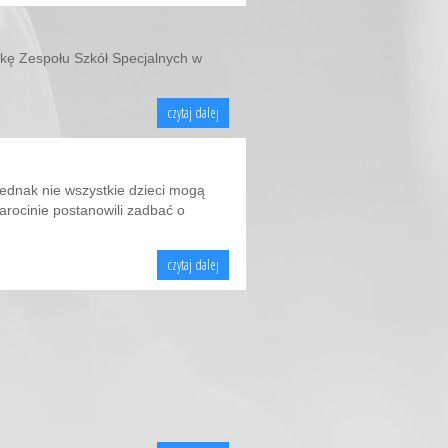
elkę Zespołu Szkół Specjalnych w
czytaj dalej
Jednak nie wszystkie dzieci mogą
rocinie postanowili zadbać o
czytaj dalej