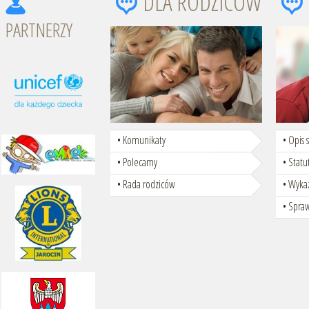
DLA RODZICÓW
PARTNERZY
Komunikaty
Opis 
Polecamy
Statu
Rada rodziców
Wyka
Spra