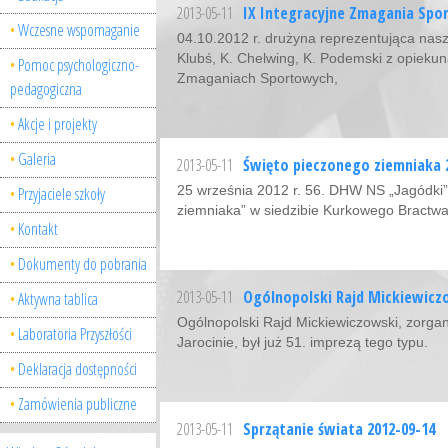
2013-05-11
IX Integracyjne Zmagania Spo
Wczesne wspomaganie
04.10.2012 r. drużyna reprezentująca naszą
Klubś, K. Chelwing, K. Podemski z opiekuna
Pomoc psychologiczno-
Zmaganiach Sportowych,
pedagogiczna
Akcje i projekty
Galeria
2013-05-11
Święto pieczonego ziemniaka 
25 września 2012 r. 56. DHW NS „Jagódki” 
Przyjaciele szkoły
ziemniaka” w siedzibie Kurkowego Bractwa 
Kontakt
Dokumenty do pobrania
2013-05-11
Ogólnopolski Rajd Mickiewiczo
Aktywna tablica
Ogólnopolski Rajd Mickiewiczowski, zorga
Laboratoria Przyszłości
Jarocinie, był już 51. imprezą tego typu.
Deklaracja dostępności
Zamówienia publiczne
2013-05-11
Sprzątanie świata 2012-09-14