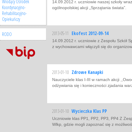
Wiodący Ośrodek
14.09.2012 r. uczniowie naszej szkoły wra
Koordynacyjno-
ogólnopolskiej akcji „Sprzątania świata”.
Rehabilitacyjno-
Opiekuńczy
2013-05-11
Ekofest 2012-09-14
RODO
14.09.2012 r. uczniowie z Zespołu Szkół S
z wychowawcami włączyli się do organizo
2013-01-10
Zdrowe Kanapki
Nauczyciele klas I-III w ramach akcji ,,Ow
odżywiania się i konieczności zjadania wa
2013-01-10
Wycieczka Klas PP
Uczniowie klas PP1, PP2, PP3, PP4 Z Zesp
Wlkp, gdzie mogli zapoznać się z możliwo