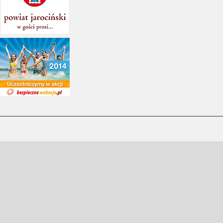
Zespół Szkół Specjalnych w Jarocinie © Wszelkie prawa zastrzeżone