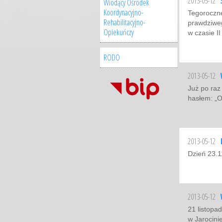
2013-05-12
Wiodący Ośrodek
Koordynacyjno-
Tegoroczne
Rehabilitacyjno-
prawdziweg
Opiekuńczy
w czasie II
RODO
2013-05-12
Już po raz
hasłem: „Or
2013-05-12
Dzień 23.1
2013-05-12
21 listopad
w Jarocini