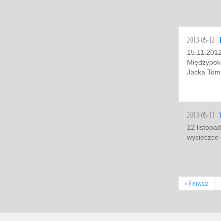
2013-05-12
15.11.2012
Międzypoko
Jacka Tom
2013-05-11
12 listopa
wycieczce 
« Pierwsza