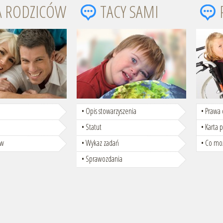
A RODZICÓW
TACY SAMI
Opis stowarzyszenia
Prawa 
Statut
Karta 
ów
Wykaz zadań
Co moż
Sprawozdania