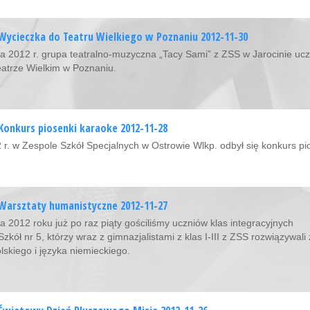
Wycieczka do Teatru Wielkiego w Poznaniu 2012-11-30
da 2012 r. grupa teatralno-muzyczna „Tacy Sami” z ZSS w Jarocinie ucz
Teatrze Wielkim w Poznaniu.
Konkurs piosenki karaoke 2012-11-28
 r. w Zespole Szkół Specjalnych w Ostrowie Wlkp. odbył się konkurs pi
Warsztaty humanistyczne 2012-11-27
da 2012 roku już po raz piąty gościliśmy uczniów klas integracyjnych
zkół nr 5, którzy wraz z gimnazjalistami z klas I-III z ZSS rozwiązywal
lskiego i języka niemieckiego.