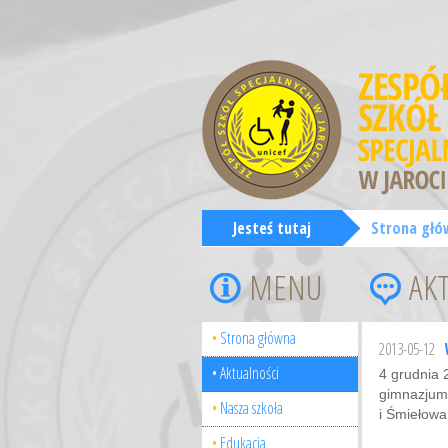
Jesteś tutaj
Strona głó
MENU
AK
Strona główna
2013-05-12
Aktualności
4 grudnia 
gimnazjum 
Nasza szkoła
i Śmiełowa
Edukacja