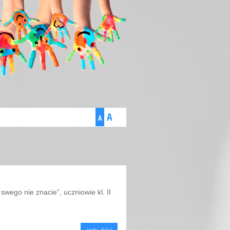
A
A
wego nie znacie”, uczniowie kl. II