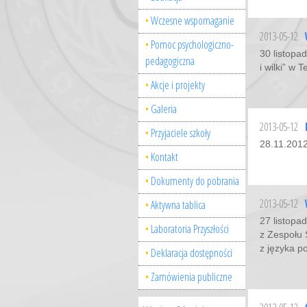
Wczesne wspomaganie
2013-05-12
Pomoc psychologiczno-
30 listopa
pedagogiczna
i wilki” w 
Akcje i projekty
Galeria
2013-05-12
Przyjaciele szkoły
28.11.2012
Kontakt
Dokumenty do pobrania
2013-05-12
Aktywna tablica
27 listopa
Laboratoria Przyszłości
z Zespołu S
z języka po
Deklaracja dostępności
Zamówienia publiczne