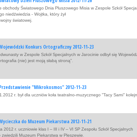
Światowy Dzień Pluszowego Misia 2012-11-26
 obchody Światowego Dnia Pluszowego Misia w Zespole Szkół Specjaln
o niedźwiedzia - Wojtka, który żył
 wojny światowej.
Wojewódzki Konkurs Ortograficzny 2012-11-23
 dwunasty w Zespole Szkół Specjalnych w Jarocinie odbył się Wojewód
tografia (nie) jest moją słabą stroną”.
Przedstawienie "Mikrokosmos" 2012-11-23
1.2012 r. był dla uczniów koła teatralno-muzycznego "Tacy Sami" ko
Wycieczka do Muzeum Piekarstwa 2012-11-21
a 2012 r. uczniowie klas I – III i IV – VI SP Zespołu Szkół Specjalnych
e zwiedzili Muzeum Piekarstwa w Pleszewie.