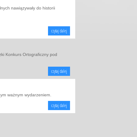
ych nawiązywały do historii
czytaj dalej
zki Konkurs Ortograficzny pod
czytaj dalej
lejnym ważnym wydarzeniem.
czytaj dalej