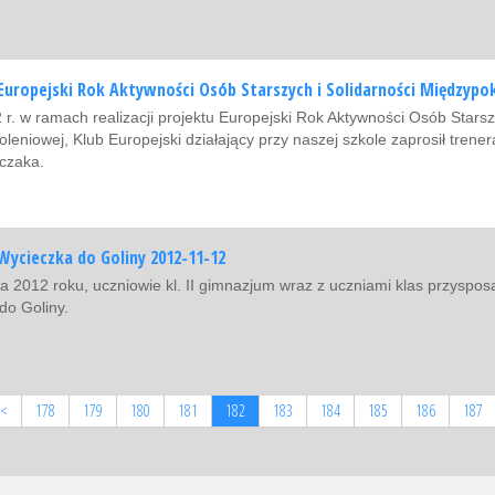
Europejski Rok Aktywności Osób Starszych i Solidarności Międzypo
 r. w ramach realizacji projektu Europejski Rok Aktywności Osób Starsz
leniowej, Klub Europejski działający przy naszej szkole zaprosił trene
czaka.
Wycieczka do Goliny 2012-11-12
da 2012 roku, uczniowie kl. II gimnazjum wraz z uczniami klas przyspos
do Goliny.
<
178
179
180
181
182
183
184
185
186
187