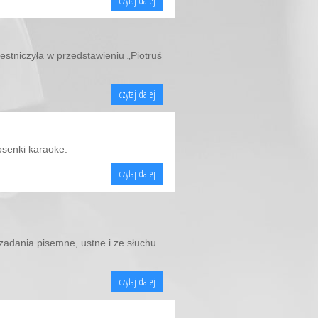
czytaj dalej
estniczyła w przedstawieniu „Piotruś
czytaj dalej
osenki karaoke.
czytaj dalej
i zadania pisemne, ustne i ze słuchu
czytaj dalej