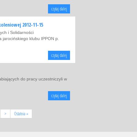
czytaj dalej
koleniowej 2012-11-15
ych i Solidarności
ra jarocińskiego klubu IPPON p.
czytaj dalej
abiających do pracy uczestniczyli w
czytaj dalej
>
Ostatnia »