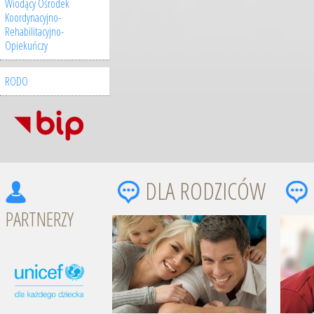
Wiodący Ośrodek
Koordynacyjno-
Rehabilitacyjno-
Opiekuńczy
RODO
DLA RODZICÓW
PARTNERZY