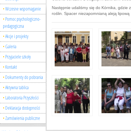
Następnie udaliśmy się do Kórnika, gdzie z
Wczesne wspomaganie
roślin. Spacer niezapomnianą aleją lipową
Pomoc psychologiczno-
pedagogiczna
Akcje i projekty
Galeria
Przyjaciele szkoły
Kontakt
Dokumenty do pobrania
Aktywna tablica
Laboratoria Przyszłości
Deklaracja dostępności
Zamówienia publiczne