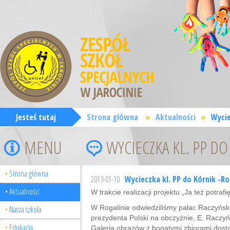
Jesteś tutaj
Strona główna
»
Aktualności
»
Wycie
MENU
WYCIECZKA KL. PP D
Strona główna
2013-01-10
Wycieczka kl. PP do Kórnik -Ro
Aktualności
W trakcie realizacji projektu „Ja też potra
W Rogalinie odwiedziliśmy pałac Raczyński
Nasza szkoła
prezydenta Polski na obczyźnie, E. Raczyń
Edukacja
Galeria obrazów z bogatymi zbiorami dost