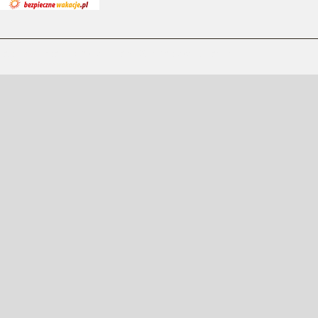
Zespół Szkół Specjalnych w Jarocinie © Wszelkie prawa zastrzeżone