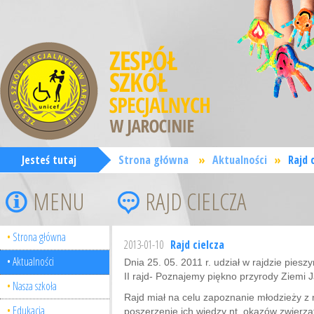
Jesteś tutaj
Strona główna
»
Aktualności
»
Rajd 
MENU
RAJD CIELCZA
Strona główna
2013-01-10
Rajd cielcza
Aktualności
Dnia 25. 05. 2011 r. udział w rajdzie pie
II rajd- Poznajemy piękno przyrody Ziemi Ja
Nasza szkoła
Rajd miał na celu zapoznanie młodzieży z n
Edukacja
poszerzenie ich wiedzy nt. okazów zwierząt