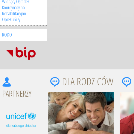
Wiodący Ośrodek
Koordynacyjno-
Rehabilitacyjno-
Opiekuńczy
RODO
DLA RODZICÓW
PARTNERZY