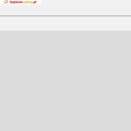
Zespół Szkół Specjalnych w Jarocinie © Wszelkie prawa zastrzeżone