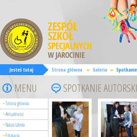
Jesteś tutaj
Strona główna
»
Galeria
»
Spotkanie
MENU
SPOTKANIE AUTORSKI
Strona główna
Aktualności
Nasza szkoła
Edukacja