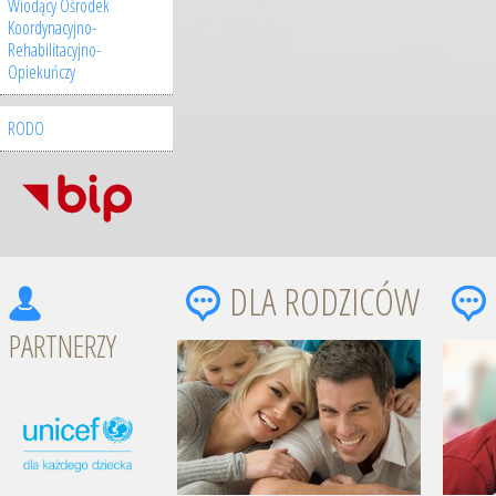
Wiodący Ośrodek
Koordynacyjno-
Rehabilitacyjno-
Opiekuńczy
RODO
DLA RODZICÓW
PARTNERZY