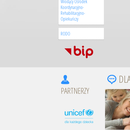
Wiodący Ośrodek
Koordynacyjno-
Rehabilitacyjno-
Opiekuńczy
RODO
DL
PARTNERZY