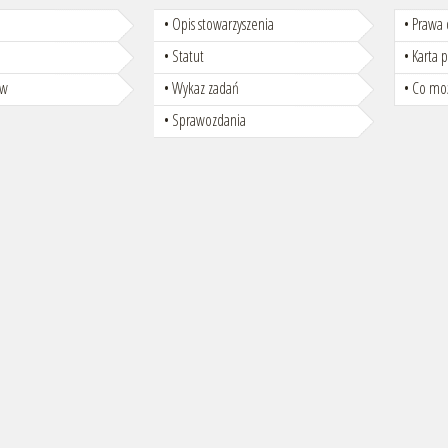
Opis stowarzyszenia
Prawa 
Statut
Karta 
ów
Wykaz zadań
Co moż
Sprawozdania