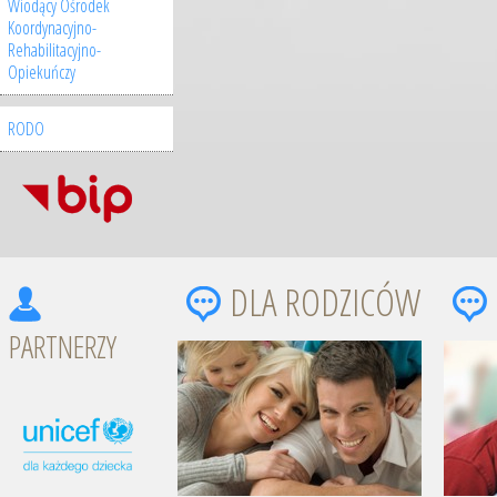
Wiodący Ośrodek
Koordynacyjno-
Rehabilitacyjno-
Opiekuńczy
RODO
DLA RODZICÓW
PARTNERZY