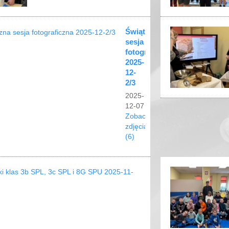
Świąteczna
sesja
fotograficzna
2025-
12-
2/3
2025-
12-07
Zobacz
zdjęcia
(6)
Andrzejki
klas
3b
SPL,
3c
SPL