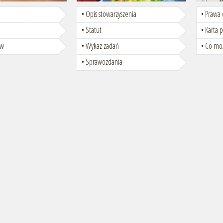
Opis stowarzyszenia
Prawa 
Statut
Karta 
ów
Wykaz zadań
Co moż
Sprawozdania