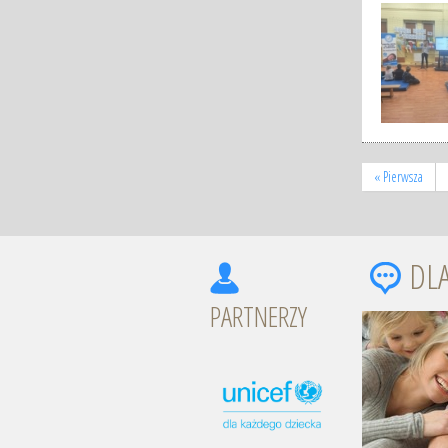
« Pierwsza
DL
PARTNERZY