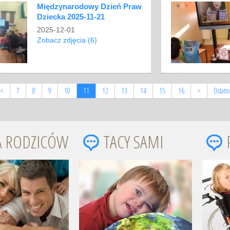
Międzynarodowy Dzień Praw
Dziecka 2025-11-21
2025-12-01
Zobacz zdjęcia (6)
<
7
8
9
10
11
12
13
14
15
16
>
Ostatn
A RODZICÓW
TACY SAMI