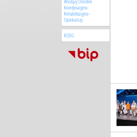
Wiodący Ośrodek
Koordynacyjno-
Rehabilitacyjno-
Opiekuńczy
RODO