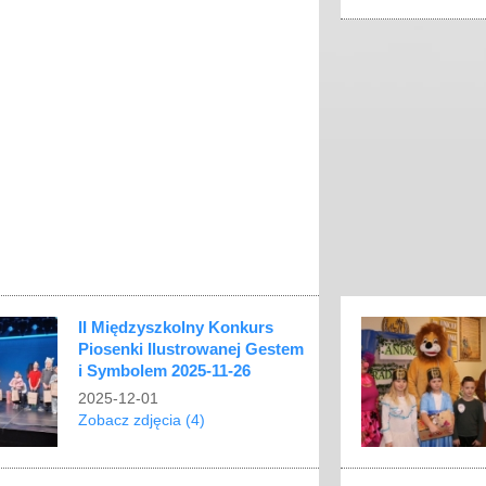
i
8G
SPU
2025-
11-
28
2025-
12-
04
Zobacz
zdjęcia
(9)
II Międzyszkolny Konkurs
Piosenki Ilustrowanej Gestem
i Symbolem 2025-11-26
2025-12-01
Zobacz zdjęcia (4)